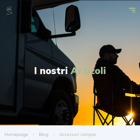
I nostri
Articoli
Homepage
Blog
Accessori camper