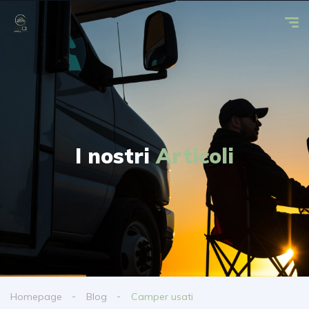
I nostri
Articoli
Homepage
Blog
Camper usati