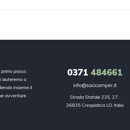
0371
484661
n primo passo.
ti aiuteremo a
info@sacicamper.it
liendo insieme il
tue avventure.
Strada Statale 235, 27, 

26835 Crespiatica LO, Italia