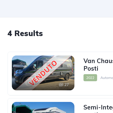
4 Results
Van Chau
Posti
2022
Automa
27
Semi-Inte