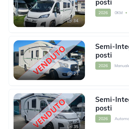
posti
2026
0KM
34
Semi-Inte
posti
2026
Manual
23
Semi-Inte
posti
2026
Automa
35