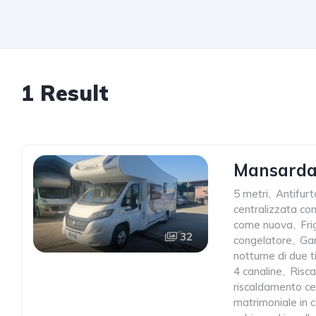
1 Result
Mansardat
5 metri
,
Antifurt
centralizzata c
come nuova
,
Fri
32
congelatore
,
Gar
notturne di due t
4 canaline
,
Risc
riscaldamento ce
matrimoniale in 