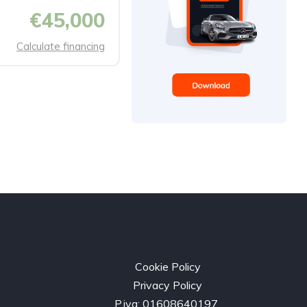
€45,000
Calculate financing
Cookie Policy
Privacy Policy
P.iva: 01608640197