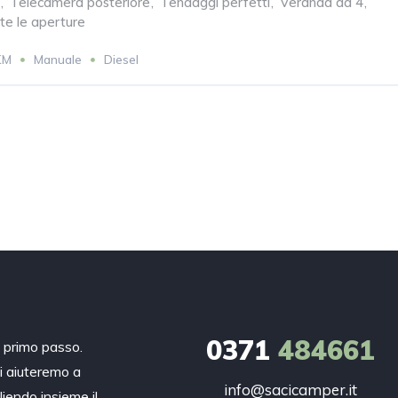
,
Telecamera posteriore
,
Tendaggi perfetti
,
Veranda da 4
,
te le aperture
KM
Manuale
Diesel
0371
484661
n primo passo.
ti aiuteremo a
info@sacicamper.it
liendo insieme il