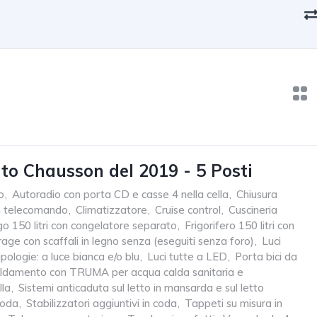
o Chausson del 2019 - 5 Posti
o
,
Autoradio con porta CD e casse 4 nella cella
,
Chiusura
on telecomando
,
Climatizzatore
,
Cruise control
,
Cuscineria
go 150 litri con congelatore separato
,
Frigorifero 150 litri con
age con scaffali in legno senza (eseguiti senza foro)
,
Luci
ipologie: a luce bianca e/o blu
,
Luci tutte a LED
,
Porta bici da
aldamento con TRUMA per acqua calda sanitaria e
lla
,
Sistemi anticaduta sul letto in mansarda e sul letto
coda
,
Stabilizzatori aggiuntivi in coda
,
Tappeti su misura in