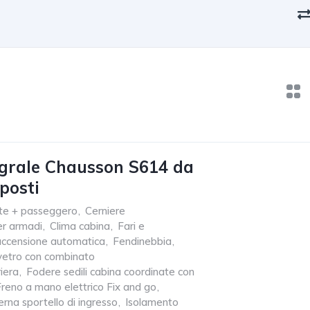
grale Chausson S614 da
posti
te + passeggero
,
Cerniere
r armadi
,
Clima cabina
,
Fari e
n accensione automatica
,
Fendinebbia
,
vetro con combinato
iera
,
Fodere sedili cabina coordinate con
Freno a mano elettrico Fix and go
,
erna sportello di ingresso
,
Isolamento