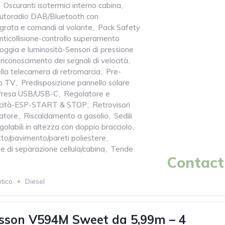
Oscuranti isotermici interno cabina
,
Autoradio DAB/Bluetooth con
grata e comandi al volante
,
Pack Safety
ticollisione-controllo superamento
oggia e luminosità-Sensori di pressione
riconoscimento dei segnali di velocità
,
lla telecamera di retromarcia
,
Pre-
o TV
,
Predisposizione pannello solare
Presa USB/USB-C
,
Regolatore e
elocità-ESP-START & STOP
,
Retrovisori
natore
,
Riscaldamento a gasolio
,
Sedili
egolabili in altezza con doppio bracciolo
,
tto/pavimento/pareti poliestere
,
 di separazione cellula/cabina
,
Tende
Contact 
tico
Diesel
sson V594M Sweet da 5,99m – 4