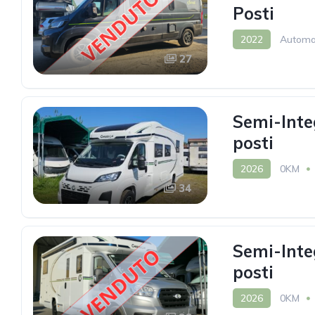
Posti
2022
Automa
27
Semi-Inte
posti
2026
0KM
34
Semi-Inte
posti
2026
0KM