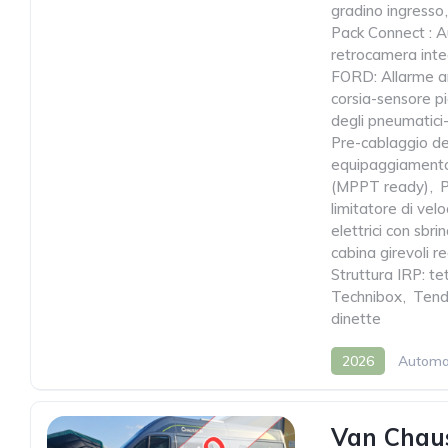
gradino ingresso
,
Pack Connect : 
retrocamera inte
FORD: Allarme an
corsia-sensore pi
degli pneumatici-
Pre-cablaggio de
equipaggiament
(MPPT ready)
,
limitatore di v
elettrici con sbri
cabina girevoli r
Struttura IRP: te
Technibox
,
Tende
dinette
2026
Automa
Van Chau