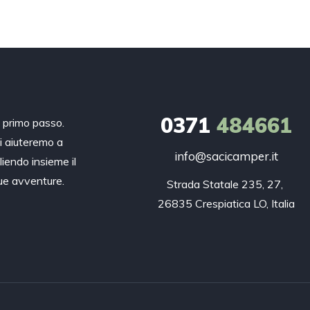
0371
484661
n primo passo.
ti aiuteremo a
info@sacicamper.it
liendo insieme il
tue avventure.
Strada Statale 235, 27, 

26835 Crespiatica LO, Italia