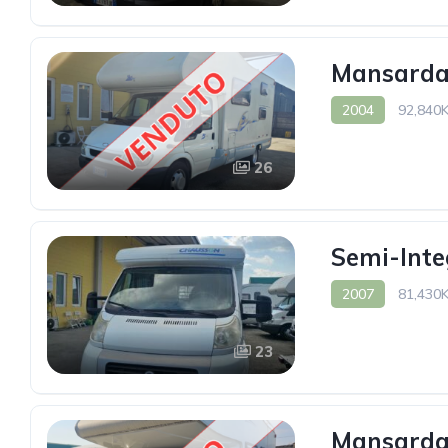
Mansardat
2004
92,840
26
Semi-Inte
2007
81,430
23
Mansardat