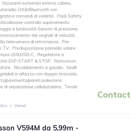
Oscuranti isotermici interno cabina
,
Autoradio DAB/Bluetooth con
grata e comandi al volante
,
Pack Safety
ticollisione-controllo superamento
oggia e luminosità-Sensori di pressione
riconoscimento dei segnali di velocità
,
lla telecamera di retromarcia
,
Pre-
o TV
,
Predisposizione pannello solare
Presa USB/USB-C
,
Regolatore e
elocità-ESP-START & STOP
,
Retrovisori
natore
,
Riscaldamento a gasolio
,
Sedili
egolabili in altezza con doppio bracciolo
,
tto/pavimento/pareti poliestere
,
 di separazione cellula/cabina
,
Tende
Contact 
tico
Diesel
sson V594M da 5,99m -