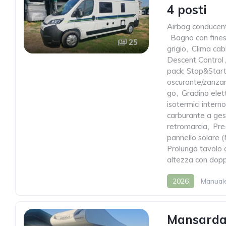
4 posti
Airbag conducen
,
Bagno con fines
25
grigio
,
Clima cab
Descent Control /
pack: Stop&Star
oscurante/zanzar
go
,
Gradino elett
isotermici intern
carburante a ges
retromarcia
,
Pre
pannello solare
Prolunga tavolo 
altezza con dopp
2026
Manual
Mansardat