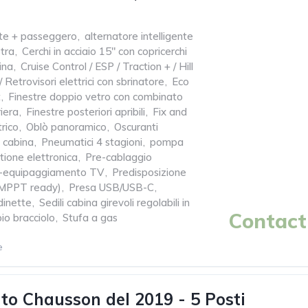
te + passeggero
,
alternatore intelligente
tra
,
Cerchi in acciaio 15" con copricerchi
ina
,
Cruise Control / ESP / Traction + / Hill
 Retrovisori elettrici con sbrinatore
,
Eco
t
,
Finestre doppio vetro con combinato
iera
,
Finestre posteriori apribili
,
Fix and
rico
,
Oblò panoramico
,
Oscuranti
o cabina
,
Pneumatici 4 stagioni
,
pompa
tione elettronica
,
Pre-cablaggio
-equipaggiamento TV
,
Predisposizione
 (MPPT ready)
,
Presa USB/USB-C
,
dinette
,
Sedili cabina girevoli regolabili in
Contact 
io bracciolo
,
Stufa a gas
e
o Chausson del 2019 - 5 Posti