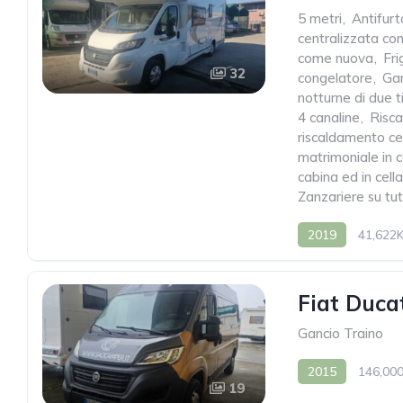
5 metri
,
Antifurt
centralizzata c
come nuova
,
Fri
32
congelatore
,
Gar
notturne di due t
4 canaline
,
Risc
riscaldamento ce
matrimoniale in 
cabina ed in cella
Zanzariere su tut
2019
41,622
Fiat Ducat
Gancio Traino
2015
146,00
19