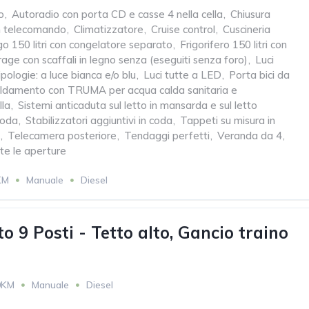
o
,
Autoradio con porta CD e casse 4 nella cella
,
Chiusura
on telecomando
,
Climatizzatore
,
Cruise control
,
Cuscineria
go 150 litri con congelatore separato
,
Frigorifero 150 litri con
age con scaffali in legno senza (eseguiti senza foro)
,
Luci
ipologie: a luce bianca e/o blu
,
Luci tutte a LED
,
Porta bici da
aldamento con TRUMA per acqua calda sanitaria e
lla
,
Sistemi anticaduta sul letto in mansarda e sul letto
coda
,
Stabilizzatori aggiuntivi in coda
,
Tappeti su misura in
,
Telecamera posteriore
,
Tendaggi perfetti
,
Veranda da 4
,
te le aperture
KM
Manuale
Diesel
o 9 Posti - Tetto alto, Gancio traino
0KM
Manuale
Diesel