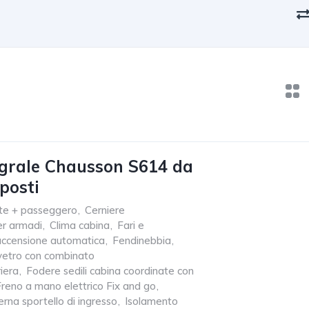
grale Chausson S614 da
posti
te + passeggero
,
Cerniere
r armadi
,
Clima cabina
,
Fari e
n accensione automatica
,
Fendinebbia
,
vetro con combinato
iera
,
Fodere sedili cabina coordinate con
Freno a mano elettrico Fix and go
,
erna sportello di ingresso
,
Isolamento