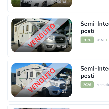
34
Semi-Inte
posti
2026
0KM
36
Semi-Inte
posti
2026
Manual
23