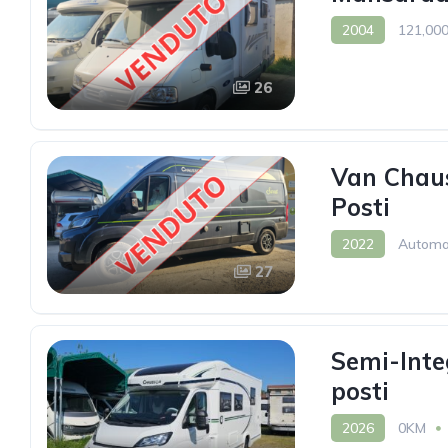
2004
121,00
26
Van Chau
Posti
2022
Automa
27
Semi-Inte
posti
2026
0KM