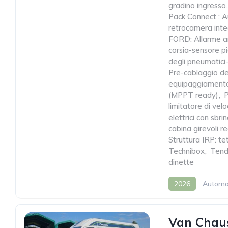
gradino ingresso
,
Pack Connect : 
retrocamera inte
FORD: Allarme an
corsia-sensore pi
degli pneumatici-
Pre-cablaggio de
equipaggiament
(MPPT ready)
,
limitatore di v
elettrici con sbri
cabina girevoli r
Struttura IRP: te
Technibox
,
Tende
dinette
2026
Automa
Van Chau