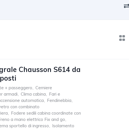
grale Chausson S614 da
posti
te + passeggero
,
Cerniere
r armadi
,
Clima cabina
,
Fari e
n accensione automatica
,
Fendinebbia
,
vetro con combinato
iera
,
Fodere sedili cabina coordinate con
Freno a mano elettrico Fix and go
,
erna sportello di ingresso
,
Isolamento