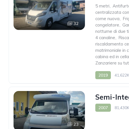
5 metri
,
Antifurt
centralizzata c
come nuova
,
Fri
32
congelatore
,
Gar
notturne di due t
4 canaline
,
Risc
riscaldamento ce
matrimoniale in 
cabina ed in cella
Zanzariere su tut
2019
41,622
Semi-Inte
2007
81,430
23