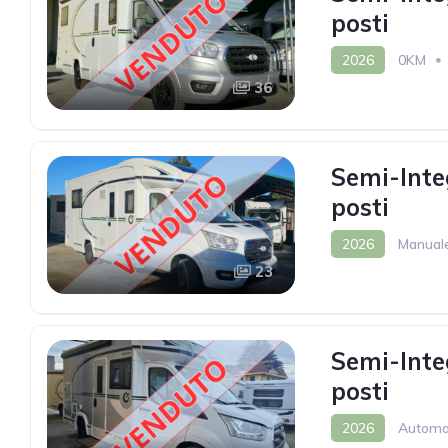
posti
2026
0KM
36
Semi-Inte
posti
2026
Manual
23
Semi-Inte
posti
2026
Automa