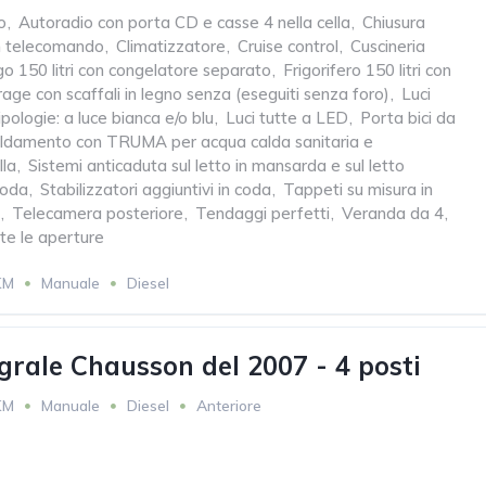
o
,
Autoradio con porta CD e casse 4 nella cella
,
Chiusura
on telecomando
,
Climatizzatore
,
Cruise control
,
Cuscineria
go 150 litri con congelatore separato
,
Frigorifero 150 litri con
age con scaffali in legno senza (eseguiti senza foro)
,
Luci
ipologie: a luce bianca e/o blu
,
Luci tutte a LED
,
Porta bici da
aldamento con TRUMA per acqua calda sanitaria e
lla
,
Sistemi anticaduta sul letto in mansarda e sul letto
coda
,
Stabilizzatori aggiuntivi in coda
,
Tappeti su misura in
,
Telecamera posteriore
,
Tendaggi perfetti
,
Veranda da 4
,
te le aperture
KM
Manuale
Diesel
grale Chausson del 2007 - 4 posti
KM
Manuale
Diesel
Anteriore