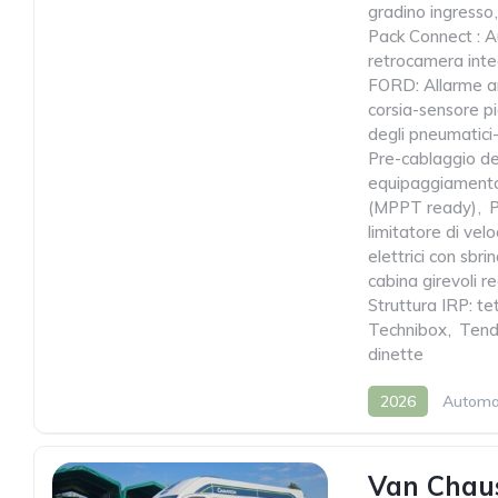
gradino ingresso
,
Pack Connect : 
retrocamera inte
FORD: Allarme an
corsia-sensore pi
degli pneumatici-
Pre-cablaggio de
equipaggiament
(MPPT ready)
,
limitatore di v
elettrici con sbri
cabina girevoli r
Struttura IRP: te
Technibox
,
Tende
dinette
2026
Automa
Van Chau