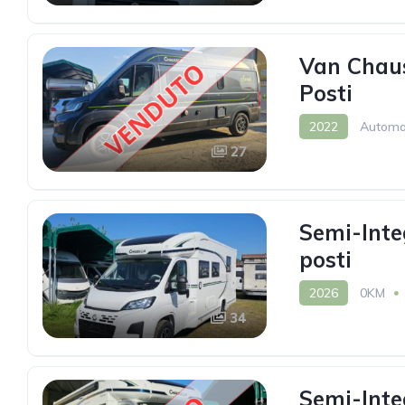
Van Chau
Posti
2022
Automa
27
Semi-Inte
posti
2026
0KM
34
Semi-Inte