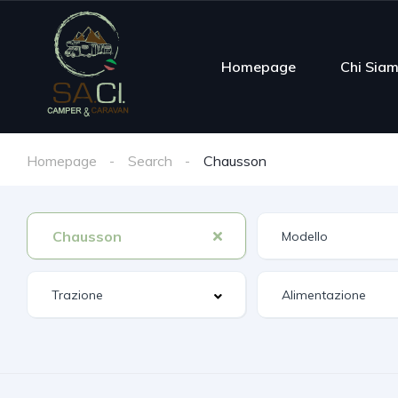
Homepage
Chi Sia
Homepage
Search
Chausson
Chausson