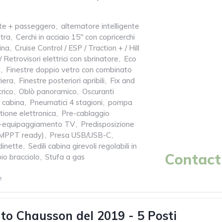
te + passeggero
,
alternatore intelligente
tra
,
Cerchi in acciaio 15" con copricerchi
ina
,
Cruise Control / ESP / Traction + / Hill
 Retrovisori elettrici con sbrinatore
,
Eco
t
,
Finestre doppio vetro con combinato
iera
,
Finestre posteriori apribili
,
Fix and
rico
,
Oblò panoramico
,
Oscuranti
o cabina
,
Pneumatici 4 stagioni
,
pompa
tione elettronica
,
Pre-cablaggio
-equipaggiamento TV
,
Predisposizione
 (MPPT ready)
,
Presa USB/USB-C
,
dinette
,
Sedili cabina girevoli regolabili in
Contact 
io bracciolo
,
Stufa a gas
e
o Chausson del 2019 - 5 Posti