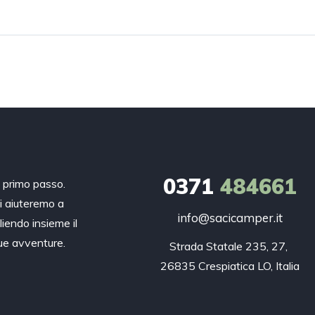
0371
484661
n primo passo.
ti aiuteremo a
info@sacicamper.it
liendo insieme il
tue avventure.
Strada Statale 235, 27, 

26835 Crespiatica LO, Italia