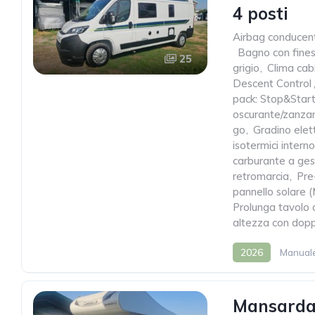
4 posti
Airbag conducen
,
Bagno con fines
25
grigio
,
Clima cab
Descent Control /
pack: Stop&Star
oscurante/zanzar
go
,
Gradino elett
isotermici intern
carburante a ges
retromarcia
,
Pre
pannello solare
Prolunga tavolo 
altezza con dopp
2026
Manual
Mansardat