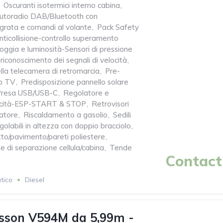
Oscuranti isotermici interno cabina
,
Autoradio DAB/Bluetooth con
grata e comandi al volante
,
Pack Safety
ticollisione-controllo superamento
oggia e luminosità-Sensori di pressione
riconoscimento dei segnali di velocità
,
lla telecamera di retromarcia
,
Pre-
o TV
,
Predisposizione pannello solare
Presa USB/USB-C
,
Regolatore e
elocità-ESP-START & STOP
,
Retrovisori
natore
,
Riscaldamento a gasolio
,
Sedili
egolabili in altezza con doppio bracciolo
,
tto/pavimento/pareti poliestere
,
 di separazione cellula/cabina
,
Tende
Contact 
tico
Diesel
sson V594M da 5,99m -