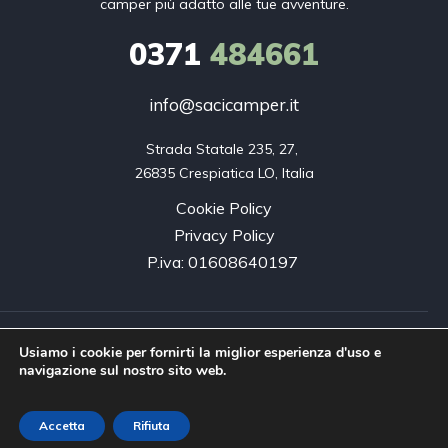
camper più adatto alle tue avventure.
0371
484661
info@sacicamper.it
Strada Statale 235, 27, 

26835 Crespiatica LO, Italia
Cookie Policy
Privacy Policy
P.iva: 01608640197
Copyright © 2026. Innovea. Tutti i diritti riservati.
Usiamo i cookie per fornirti la miglior esperienza d'uso e
navigazione sul nostro sito web.
Accetta
Rifiuta